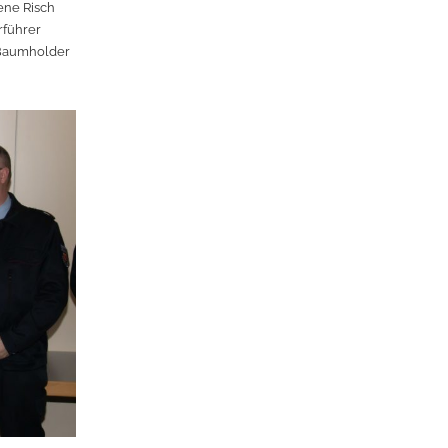
ene Risch
rführer
G Baumholder