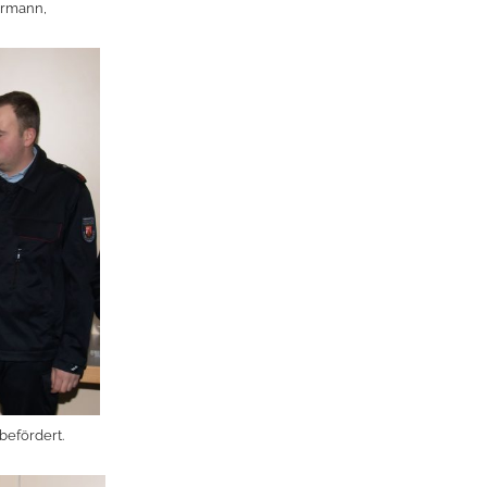
hrmann,
efördert.