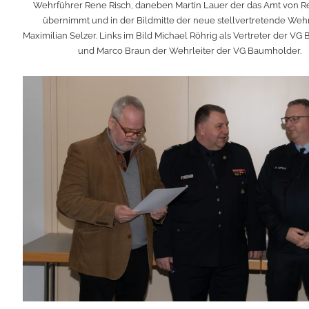
Wehrführer Rene Risch, daneben Martin Lauer der das Amt von R
übernimmt und in der Bildmitte der neue stellvertretende Weh
Maximilian Selzer. Links im Bild Michael Röhrig als Vertreter der V
und Marco Braun der Wehrleiter der VG Baumholder.