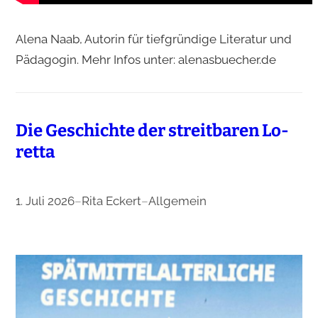
Alena Naab, Autorin für tiefgründige Literatur und
Pädagogin. Mehr Infos unter: alenasbuecher.de
Die Ge­schich­te der streit­ba­ren Lo­
ret­ta
1. Juli 2026
–
Rita Eckert
–
Allgemein