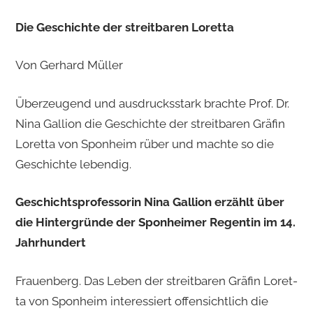
Die Ge­schich­te der streit­ba­ren Lo­ret­ta
Von Ger­hard Mül­ler
Überzeugend und ausdrucksstark brachte Prof. Dr.
Nina Gallion die Geschichte der streitbaren Gräfin
Loretta von Sponheim rüber und machte so die
Geschichte lebendig.
Ge­schichts­pro­fes­so­rin Nina Gal­li­on er­zählt über
die Hin­ter­grün­de der Spon­hei­mer Re­gen­tin im 14.
Jahr­hun­dert
Frau­en­berg. Das Leben der streit­ba­ren Grä­fin Lo­ret­
ta von Spon­heim in­ter­es­siert of­fen­sicht­lich die