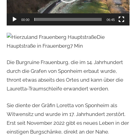
-
P
00:00
06:45
l
a
Die
y
Hauptstraße in Frauenberg
7 Min
e
r
Die Burgruine Frauenburg, die im 14. Jahrhundert
durch die Grafen von Sponheim erbaut wurde,
thront etwas abseits des Ortes und kann über die
Lauretta-Traumschleife erwandert werden.
Sie diente der Gräfin Loretta von Sponheim als
Witwensitz und wurde im 17. Jahrhundert zerstört.
Erst seit November 2022 gibt es neues Leben in der
einstigen Burgschänke, direkt an der Nahe.