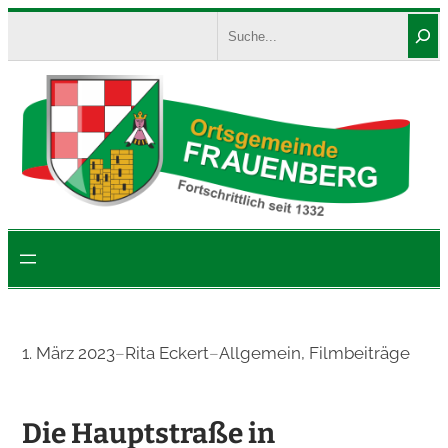
Zum
Search
Inhalt
springen
1. März 2023
–
Rita Eckert
–
Allgemein
, 
Filmbeiträge
Die Hauptstraße in