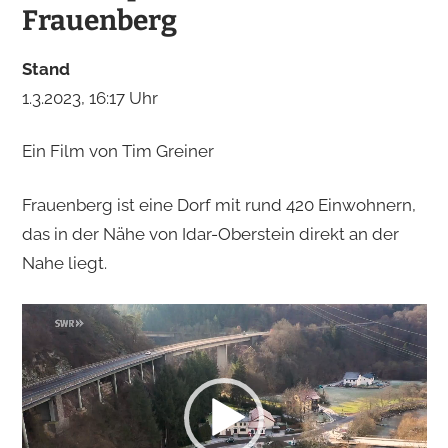
Frauenberg
Stand
1.3.2023
, 16:17 Uhr
Ein Film von Tim Greiner
Frauenberg ist eine Dorf mit rund 420 Einwohnern,
das in der Nähe von Idar-Oberstein direkt an der
Nahe liegt.
V
i
d
e
o