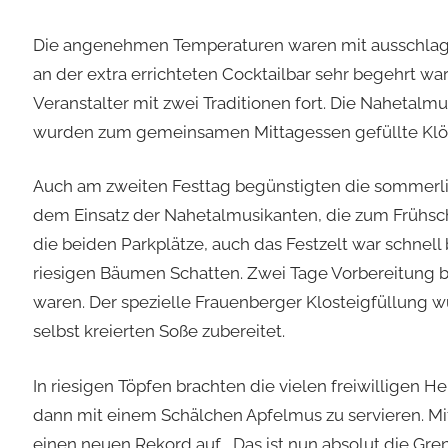
Die angenehmen Temperaturen waren mit ausschlagg
an der extra errichteten Cocktailbar sehr begehrt war
Veranstalter mit zwei Traditionen fort. Die Nahetal
wurden zum gemeinsamen Mittagessen gefüllte Klö
Auch am zweiten Festtag begünstigten die sommerli
dem Einsatz der Nahetalmusikanten, die zum Frühsch
die beiden Parkplätze, auch das Festzelt war schnell
riesigen Bäumen Schatten. Zwei Tage Vorbereitung be
waren. Der spezielle Frauenberger Klosteigfüllung w
selbst kreierten Soße zubereitet.
In riesigen Töpfen brachten die vielen freiwilligen 
dann mit einem Schälchen Apfelmus zu servieren. Mi
einen neuen Rekord auf. „Das ist nun absolut die Gre