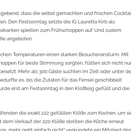
ebend, dass die selbst gemachten und frischen Cocktai
en. Den Festsonntag setzte die IG Lauretta Kirb als
musikanten spielten zum Frühschoppen auf. Und zudem
ße angeboten.
chen Temperaturen einen starken Besucheransturm. Mit
oppen für beste Stimmung sorgten, füllten sich nicht nu
 besetzt. Mehr als 300 Gäste suchten im Zelt oder unter d
durfte es, bis die Zutaten für das Fensel geschibbelt
urde erst am Festsonntag in den Kloßteig gefüllt und die
Helfenden die exakt 222 gefüllten Klöße zum Kochen, um si
t dem Verkauf der 220 Klöße stellten die Köche erneut
nze, mehr geht einfach nicht“ verkündete ein Mitglied des