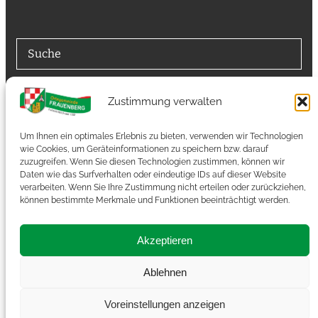
Suche
Suchfunktion
Zustimmung verwalten
Suchen
Um Ihnen ein optimales Erlebnis zu bieten, verwenden wir Technologien
wie Cookies, um Geräteinformationen zu speichern bzw. darauf
zuzugreifen. Wenn Sie diesen Technologien zustimmen, können wir
Autoren
Daten wie das Surfverhalten oder eindeutige IDs auf dieser Website
verarbeiten. Wenn Sie Ihre Zustimmung nicht erteilen oder zurückziehen,
können bestimmte Merkmale und Funktionen beeinträchtigt werden.
Autoren-Zugang
Akzeptieren
RSS-Feed
Ablehnen
Voreinstellungen anzeigen
© 2026 Frauenberg / Nahe