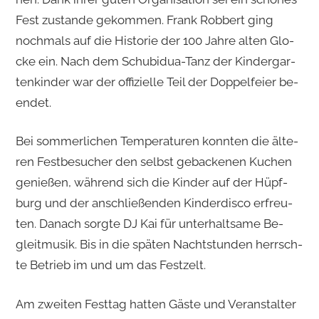
Fest zu­stan­de ge­kom­men. Frank Rob­bert ging
noch­mals auf die His­to­rie der 100 Jahre alten Glo­
cke ein. Nach dem Schu­bi­dua-Tanz der Kin­der­gar­
ten­kin­der war der of­fi­zi­el­le Teil der Dop­pel­fei­er be­
en­det.
Bei som­mer­li­chen Tem­pe­ra­tu­ren konn­ten die äl­te­
ren Fest­be­su­cher den selbst ge­ba­cke­nen Ku­chen
ge­nie­ßen, wäh­rend sich die Kin­der auf der Hüpf­
burg und der an­schlie­ßen­den Kin­der­dis­co er­freu­
ten. Da­nach sorg­te DJ Kai für un­ter­halt­sa­me Be­
gleit­mu­sik. Bis in die spä­ten Nacht­stun­den herrsch­
te Be­trieb im und um das Fest­zelt.
Am zwei­ten Fest­tag hat­ten Gäste und Ver­an­stal­ter