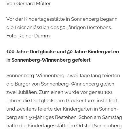
Von Ger­hard Mül­ler
Vor der Kindertagesstätte in Sonnenberg begann
die Feier anlässlich des 50-jährigen Bestehens.
Foto: Reiner Dumm
100 Jahre Dorf­glo­cke und 50 Jahre Kin­der­gar­ten
in Son­nen­berg-Win­nen­berg ge­fei­ert
Son­nen­berg-Win­nen­berg. Zwei Tage lang fei­er­ten
die Bür­ger von Son­nen­berg-Win­nen­berg gleich
zwei Ju­bi­lä­en. Zum einen wurde vor genau 100
Jah­ren die Dorf­glo­cke am Glo­cken­turm in­stal­liert
und zwei­tens fei­er­te der Kin­der­gar­ten in Son­nen­
berg sein 50-jäh­ri­ges Be­stehen. Schon am Sams­tag
hatte die Kin­der­ta­ges­stät­te im Orts­teil Son­nen­berg