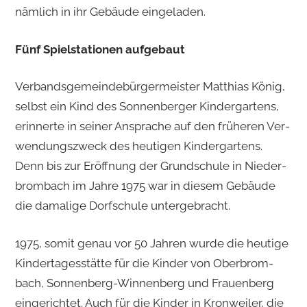
näm­lich in ihr Ge­bäu­de ein­ge­la­den.
Fünf Spiel­sta­tio­nen auf­ge­baut
Ver­bands­ge­mein­de­bür­ger­meis­ter Mat­thi­as König,
selbst ein Kind des Son­nen­ber­ger Kin­der­gar­tens,
er­in­ner­te in sei­ner An­spra­che auf den frü­he­ren Ver­
wen­dungs­zweck des heu­ti­gen Kin­der­gar­tens.
Denn bis zur Er­öff­nung der Grund­schu­le in Nie­der­
brom­bach im Jahre 1975 war in die­sem Ge­bäu­de
die da­ma­li­ge Dorf­schu­le un­ter­ge­bracht.
1975, somit genau vor 50 Jah­ren wurde die heu­ti­ge
Kin­der­ta­ges­stät­te für die Kin­der von Ober­brom­
bach, Son­nen­berg-Win­nen­berg und Frau­en­berg
ein­ge­rich­tet. Auch für die Kin­der in Kron­wei­ler, die