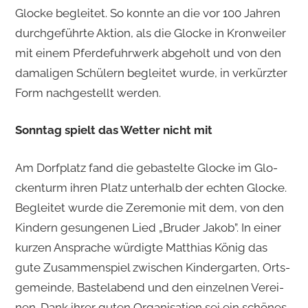
Glo­cke be­glei­tet. So konn­te an die vor 100 Jah­ren
durch­ge­führ­te Ak­ti­on, als die Glo­cke in Kron­wei­ler
mit einem Pfer­de­fuhr­werk ab­ge­holt und von den
da­ma­li­gen Schü­lern be­glei­tet wurde, in ver­kürz­ter
Form nach­ge­stellt wer­den.
Sonn­tag spielt das Wet­ter nicht mit
Am Dorf­platz fand die ge­bas­tel­te Glo­cke im Glo­
cken­turm ihren Platz un­ter­halb der ech­ten Glo­cke.
Be­glei­tet wurde die Ze­re­mo­nie mit dem, von den
Kin­dern ge­sun­ge­nen Lied „Bru­der Jakob”. In einer
kur­zen An­spra­che wür­dig­te Mat­thi­as König das
gute Zu­sam­men­spiel zwi­schen Kin­der­gar­ten, Orts­
ge­mein­de, Bas­tel­abend und den ein­zel­nen Ver­ei­
nen. Dank ihrer guten Or­ga­ni­sa­ti­on sei ein schö­nes