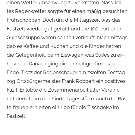
einen Wet­ter­um­schwung zu ver­kraf­ten. Nass-kal­
tes Re­gen­wet­ter sorg­te für einen mäßig be­such­ten
Früh­schop­pen. Doch um die Mit­tags­zeit was das
Fest­zelt wie­der gut ge­füllt und die 100 Por­tio­nen
Gu­lasch­sup­pe waren schnell ver­kauft. Nach­mit­tags
gab es Kaf­fee und Ku­chen und die Kin­der hat­ten
die Ge­le­gen­heit, beim Eis­wa­gen was Süßes zu er­
ha­schen. Da­nach ging die ein­ma­li­ge Kir­mes zu
Ende. Trotz der Re­gen­schau­er am zwei­ten Fest­tag
zog Orts­bür­ger­meis­ter Frank Rob­bert ein po­si­ti­ves
Fazit. Er lobte die Zu­sam­men­ar­beit aller Ver­ei­ne
mit dem Team der Kin­der­ta­ges­stät­te. Auch die Bas­
tel­frau­en er­hiel­ten ein Lob für die Tisch­de­ko im
Fest­zelt.