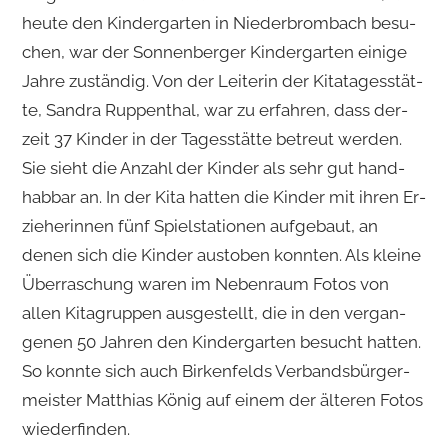
heute den Kin­der­gar­ten in Nie­der­brom­bach be­su­
chen, war der Son­nen­ber­ger Kin­der­gar­ten ei­ni­ge
Jahre zu­stän­dig. Von der Lei­te­rin der Ki­ta­ta­ges­stät­
te, San­dra Rup­pen­thal, war zu er­fah­ren, dass der­
zeit 37 Kin­der in der Ta­ges­stät­te be­treut wer­den.
Sie sieht die An­zahl der Kin­der als sehr gut hand­
hab­bar an. In der Kita hat­ten die Kin­der mit ihren Er­
zie­he­rin­nen fünf Spiel­sta­tio­nen auf­ge­baut, an
denen sich die Kin­der aus­to­ben konn­ten. Als klei­ne
Über­ra­schung waren im Ne­ben­raum Fotos von
allen Ki­ta­grup­pen aus­ge­stellt, die in den ver­gan­
ge­nen 50 Jah­ren den Kin­der­gar­ten be­sucht hat­ten.
So konn­te sich auch Bir­ken­felds Ver­bands­bür­ger­
meis­ter Mat­thi­as König auf einem der äl­te­ren Fotos
wie­der­fin­den.