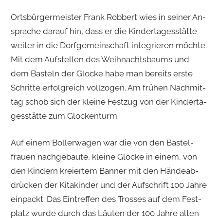
Orts­bür­ger­meis­ter Frank Rob­bert wies in sei­ner An­
spra­che dar­auf hin, dass er die Kin­der­ta­ges­stät­te
wei­ter in die Dorf­ge­mein­schaft in­te­grie­ren möch­te.
Mit dem Auf­stel­len des Weih­nachts­baums und
dem Bas­teln der Glo­cke habe man be­reits erste
Schrit­te er­folg­reich voll­zo­gen. Am frü­hen Nach­mit­
tag schob sich der klei­ne Fest­zug von der Kin­der­ta­
ges­stät­te zum Glo­cken­turm.
Auf einem Bol­ler­wa­gen war die von den Bas­tel­
frau­en nach­ge­bau­te, klei­ne Glo­cke in einem, von
den Kin­dern kre­iertem Ban­ner mit den Hän­de­ab­
drü­cken der Ki­ta­kin­der und der Auf­schrift 100 Jahre
ein­packt. Das Ein­tref­fen des Tros­ses auf dem Fest­
platz wurde durch das Läu­ten der 100 Jahre alten