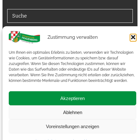
Suche
Suchfunktion
Zustimmung verwalten
Suchen
Um Ihnen ein optimales Erlebnis zu bieten, verwenden wir Technologien
wie Cookies, um Geräteinformationen zu speichern bzw. darauf
zuzugreifen. Wenn Sie diesen Technologien zustimmen, können wir
Autoren
Daten wie das Surfverhalten oder eindeutige IDs auf dieser Website
verarbeiten. Wenn Sie Ihre Zustimmung nicht erteilen oder zurückziehen,
können bestimmte Merkmale und Funktionen beeinträchtigt werden.
Autoren-Zugang
Akzeptieren
RSS-Feed
Ablehnen
Voreinstellungen anzeigen
© 2026 Frauenberg / Nahe