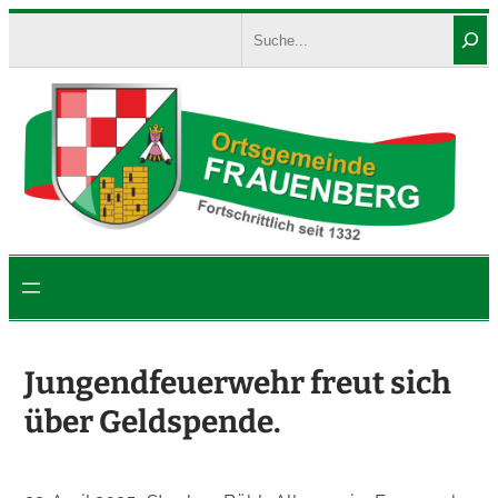
Zum
Search
Inhalt
springen
Jungendfeuerwehr freut sich
über Geldspende.