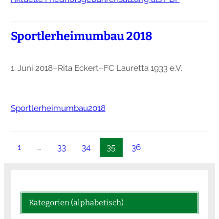
Sportlerheimumbau 2018
1. Juni 2018
–
Rita Eckert
–
FC Lauretta 1933 e.V.
Sportlerheimumbau2018
1
…
33
34
35
36
Kategorien (alphabetisch)