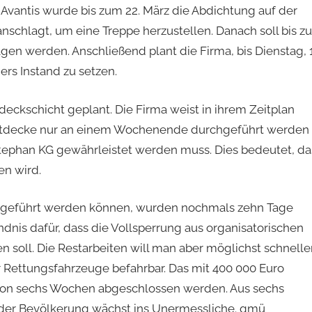
Avantis wurde bis zum 22. März die Abdichtung auf der
schlagt, um eine Treppe herzustellen. Danach soll bis z
gen werden. Anschließend plant die Firma, bis Dienstag, 1
ers Instand zu setzen.
tdeckschicht geplant. Die Firma weist in ihrem Zeitplan
phaltdecke nur an einem Wochenende durchgeführt werden
Stephan KG gewährleistet werden muss. Dies bedeutet, da
en wird.
rchgeführt werden können, wurden nochmals zehn Tage
ndnis dafür, dass die Vollsperrung aus organisatorischen
 soll. Die Restarbeiten will man aber möglichst schnelle
ür Rettungsfahrzeuge befahrbar. Das mit 400 000 Euro
b von sechs Wochen abgeschlossen werden. Aus sechs
er Bevölkerung wächst ins Unermessliche. gmü