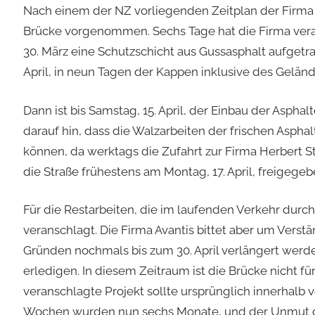
Nach einem der NZ vorliegenden Zeitplan der Firma 
Brücke vorgenommen. Sechs Tage hat die Firma veran
30. März eine Schutzschicht aus Gussasphalt aufgetra
April, in neun Tagen der Kappen inklusive des Geländ
Dann ist bis Samstag, 15. April, der Einbau der Asphal
darauf hin, dass die Walzarbeiten der frischen As
können, da werktags die Zufahrt zur Firma Herbert 
die Straße frühestens am Montag, 17. April, freigegeb
Für die Restarbeiten, die im laufenden Verkehr du
veranschlagt. Die Firma Avantis bittet aber um Verstä
Gründen nochmals bis zum 30. April verlängert werden
erledigen. In diesem Zeitraum ist die Brücke nicht f
veranschlagte Projekt sollte ursprünglich innerhal
Wochen wurden nun sechs Monate, und der Unmut d