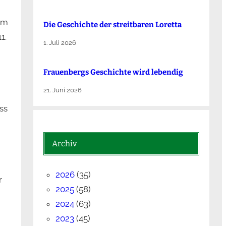
um
Die Ge­schich­te der streit­ba­ren Lo­ret­ta
1.
1. Juli 2026
Frauenbergs Geschichte wird lebendig
21. Juni 2026
ss
Archiv
2026
(35)
r
2025
(58)
2024
(63)
2023
(45)