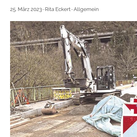
25. März 2023
–
Rita Eckert
–
Allgemein