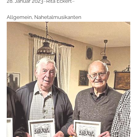
28. Januar 2023
–
Rita Eckert
–
Allgemein
, 
Nahetalmusikanten