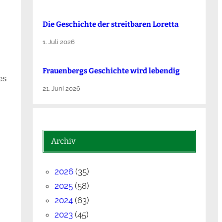
Die Ge­schich­te der streit­ba­ren Lo­ret­ta
1. Juli 2026
Frauenbergs Geschichte wird lebendig
es
21. Juni 2026
Archiv
2026
(35)
2025
(58)
2024
(63)
2023
(45)