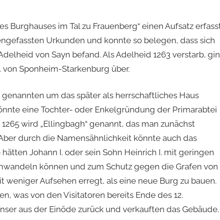
s Burghauses im Tal zu Frauenberg“ einen Aufsatz erfasst
ngefassten Urkunden und konnte so belegen, dass sich
Adelheid von Sayn befand. Als Adelheid 1263 verstarb, gi
I. von Sponheim-Starkenburg über.
n genannten um das später als herrschaftliches Haus
nte eine Tochter- oder Enkelgründung der Primarabtei
 1265 wird „Ellingbagh“ genannt, das man zunächst
. Aber durch die Namensähnlichkeit könnte auch das
hätten Johann I. oder sein Sohn Heinrich I. mit geringen
t umwandeln können und zum Schutz gegen die Grafen von
t weniger Aufsehen erregt, als eine neue Burg zu bauen.
n, was von den Visitatoren bereits Ende des 12.
enser aus der Einöde zurück und verkauften das Gebäude.